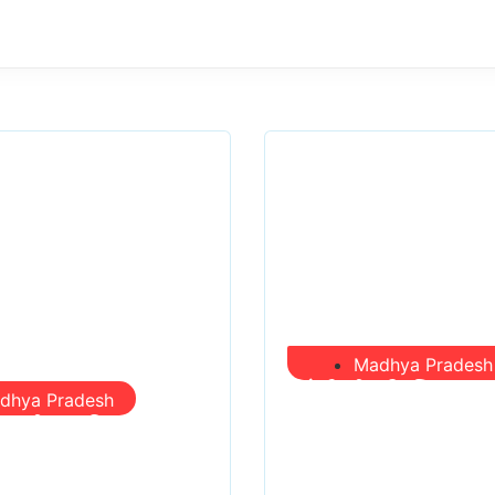
Madhya Pradesh
सिंगरौली को मिला 95
dhya Pradesh
ं, समीक्षा की, सवाल
का ‘खजाना’, अब यहीं
िकल गईं – खाली
खर्च—300 करोड़ की 