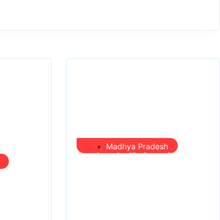
Madhya Pradesh
प्रभारी मंत्री दौरे से पहले
0 करोड़
तबादला खेल तेज, एसआई
 होगा
बचाने में जुटे बड़े चेहरे, 10 लाख
बायपास
के रिचार्ज का खेल और 22 दिन