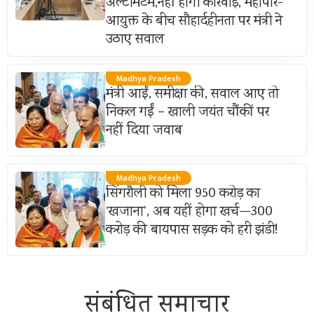
अल्टीमेटम,नहीं होगी कार्रवाई, महापौर-
आयुक्त के बीच सौहार्दहीनता पर मंत्री ने
उठाए सवाल
Madhya Pradesh
मंत्री आईं, समीक्षा की, सवाल आए तो
निकल गईं – खाली जयंत चौंकीं पर
नहीं दिया जवाब
Madhya Pradesh
सिंगरौली को मिला 950 करोड़ का
‘खजाना’, अब यहीं होगा खर्च—300
करोड़ की बायपास सड़क को हरी झंडी!
संबंधित समाचार