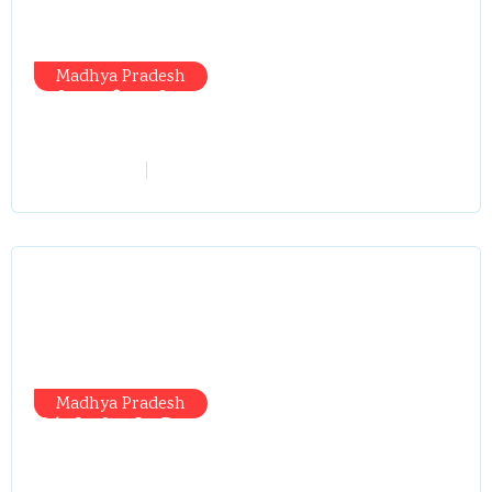
Madhya Pradesh
मंत्री आईं, समीक्षा की, सवाल आए तो निकल
गईं – खाली जयंत चौंकीं पर नहीं दिया जवाब
vindhyaadmin
July 26, 2026
Madhya Pradesh
सिंगरौली को मिला 950 करोड़ का ‘खजाना’,
अब यहीं होगा खर्च—300 करोड़ की बायपास