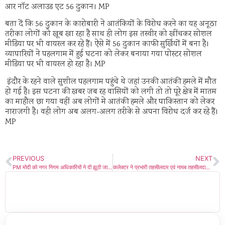
आर नॉट अलाउड एट 56 दुकान। MP
बता दें कि 56 दुकान के कारोबारी ने आतंकियों के विरोध करने का यह अनूठा
तरीका लोगों को खूब खा रहा है साथ ही लोग इस तस्वीर को खींचकर सोशल
मीडिया पर भी वायरल कर रहे हैं। ऐसे में 56 दुकान काफी सुर्खियों में बना है।
व्यापारियों ने पहलगाम में हुई घटना को लेकर बनाया गया पोस्टर सोशल
मीडिया पर भी वायरल हो रहा है। MP
इंदौर के रहने वाले सुशील पहलगाम पहुंचे थे जहां उनकी आतंकी हमले में मौत
हो गई है। इस घटना की खबर जब रह वासियों को लगी तो तो पूरे क्षेत्र में मातम
का माहौल छा गया वहीं अब लोगों मे आतंकी हमले और पाकिस्तान को लेकर
नाराजगी है। वही लोग अब अलग-अलग तरीके से अपना विरोध दर्ज कर रहे हैं।
MP
PREVIOUS
NEXT
PM मोदी को नगर निगम अधिकारियों ने दी झूठी जानकारी! कांग्रेस पार्षद ने परिषद बैठक में किया खुलासा, अध्यक्ष, प्रभारी महापौर और कमिश्नर की बढ़ी मुश्किलें
कलेक्टर ने प्रभारी तहसीलदार एवं नायब तहसीलदारों के प्रभार में फेरबदल,विवादित प्रभारी नायब तहसीलदार भू-अभिलेख शाखा अटैच