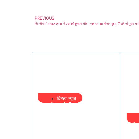
PREVIOUS
सिंगरौली में राखड़ ट्रक ने एक को कुचला,मौत ; एक घर का चिराग बुझा, 7 घंटे से मुख्य मार्ग
विन्ध्य न्यूज़
प्रभारी मंत्री के निशाने पर
नगर निगम,अफसरों को 10
दिन का अल्टीमेटम,नहीं होगी
मंत्
कार्रवाई, महापौर-आयुक्त के
सवा