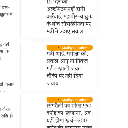
10 दिन का
ें चल-
अल्टीमेटम,नहीं होगी
ुटार में
कार्रवाई, महापौर-आयुक्त
के बीच सौहार्दहीनता पर
मंत्री ने उठाए सवाल
सू नही
Madhya Pradesh
लगा कि
मंत्री आईं, समीक्षा की,
े।
सवाल आए तो निकल
गईं – खाली जयंत
चौंकीं पर नहीं दिया
जवाब
इसी विलाप
ान न
Madhya Pradesh
सिंगरौली को मिला 950
स दौरान
करोड़ का ‘खजाना’, अब
 राशि हो
यहीं होगा खर्च—300