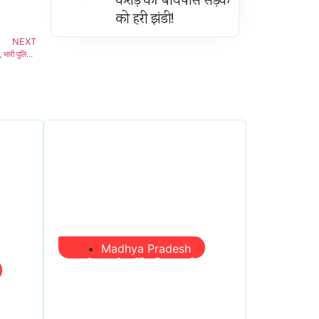
करोड़ की बायपास सड़क
को हरी झंडी!
NEXT
सड़क हादसे में युवक की मौत, गुस्साए लोगों ने ट्रक फूंकने का किया प्रयास, पत्थरबाजी में TI घायल, भारी पुलिस बल तैनात
Madhya Pradesh
प्रभारी मंत्री दौरे से पहले
तबादला खेल तेज, एसआई
यहीं
बचाने में जुटे बड़े चेहरे, 10