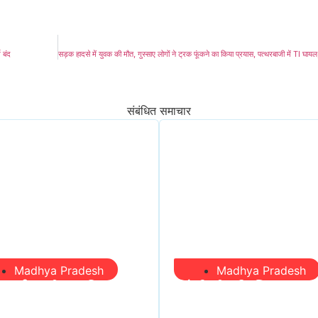
 बंद
संबंधित समाचार
Madhya Pradesh
Madhya Pradesh
री आईं, समीक्षा की,
सिंगरौली को मिला 950
ल आए तो निकल गईं –
करोड़ का ‘खजाना’, अब 