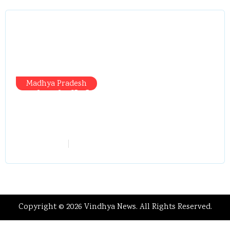
Madhya Pradesh
प्रभारी मंत्री दौरे से पहले तबादला खेल तेज,
एसआई बचाने में जुटे बड़े चेहरे, 10 लाख के
रिचार्ज का खेल और 22 दिन से चौकी खाली
vindhyaadmin
July 26, 2026
Copyright © 2026 Vindhya News. All Rights Reserved.