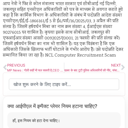
आप नेत्री ने फिर से कोल मंत्रालय भारत सरकार एवं सीबीआई नई दिल्ली,
जबलपुर सहित एनसीएल अधिकारियों को पत्र के माध्यम से अवगत कराते हुये
कहा है कि कार्मिक विभाग के अधिकारियों के संबंध में पदोन्नति आदेश संख्या
एनसीएल/ईई/ई-1866161/ई 5 से ई6/पर्स/16/2025/03, 3 अप्रैल की प्रति
संलग्न है। जिसमें हर्षवर्धन मिश्रा का नाम क्रम संख्या 4, ईआईएस संख्या
90276015 पर शामिल है। कृपया इसके साथ सीबीआई, जबलपुर की
एफआईआर संख्या आरसी 0092025ए0001, 21 फरवरी की प्रति संलग्न करें।
जिसमें हर्षवर्धन मिश्रा का नाम भी शामिल है। यह एक विडंबना है कि एक
अधिकारी जिसके खिलाफ भर्ती घोटाले के गंभीर आरोप हैं। उसे पदोन्नति देकर
सम्मानित किया जा रहा है। NCL Computer Recruitment Scam
PREVIOUS
NEXT
MP News : गोली कहीं भी चल सकती है,CEO ने नशे की हालत में महिला जनपद अध्यक्ष को दी धमकी! सुनिए महिला का दर्द
खबर के बाद टूटी पुलिस अधिकारियों की नींद, संचालित कबाड़ दुकानों पर पुलिस ने दी दबिश, कई बेशकीमती पार्ट्स बरामद, राज नहीं उगल रही पुलिस
क्या आईपीएल में इम्पैक्ट प्लेयर नियम हटाना चाहिए?
हाँ, इस नियम को हटा देना चाहिए।