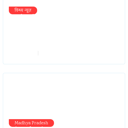
विन्ध्य न्यूज़
प्रभारी मंत्री के निशाने पर नगर निगम,अफसरों
को 10 दिन का अल्टीमेटम,नहीं होगी कार्रवाई,
महापौर-आयुक्त के बीच सौहार्दहीनता पर मंत्री
ने उठाए सवाल
vindhyaadmin
July 26, 2026
Madhya Pradesh