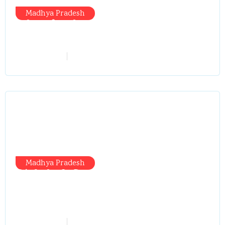
Madhya Pradesh
मंत्री आईं, समीक्षा की, सवाल आए तो निकल
गईं – खाली जयंत चौंकीं पर नहीं दिया जवाब
vindhyaadmin
July 26, 2026
Madhya Pradesh
सिंगरौली को मिला 950 करोड़ का ‘खजाना’,
अब यहीं होगा खर्च—300 करोड़ की बायपास
सड़क को हरी झंडी!
vindhyaadmin
July 26, 2026