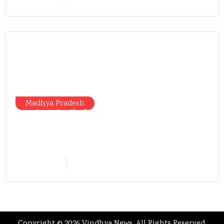
Madhya Pradesh
प्रभारी मंत्री दौरे से पहले तबादला खेल तेज,
एसआई बचाने में जुटे बड़े चेहरे, 10 लाख के
रिचार्ज का खेल और 22 दिन से चौकी खाली
vindhyaadmin
July 26, 2026
Copyright © 2026 Vindhya News. All Rights Reserved.