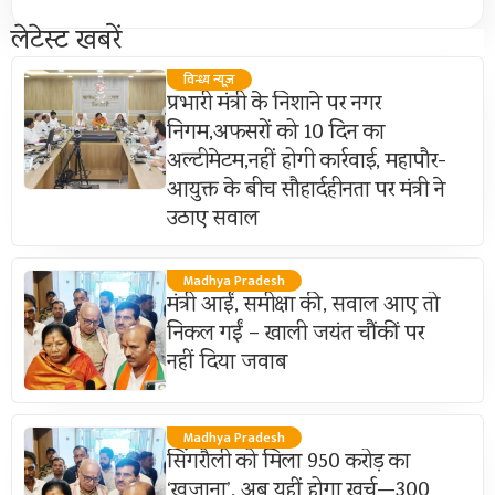
लेटेस्ट खबरें
विन्ध्य न्यूज़
प्रभारी मंत्री के निशाने पर नगर
निगम,अफसरों को 10 दिन का
अल्टीमेटम,नहीं होगी कार्रवाई, महापौर-
आयुक्त के बीच सौहार्दहीनता पर मंत्री ने
उठाए सवाल
Madhya Pradesh
मंत्री आईं, समीक्षा की, सवाल आए तो
निकल गईं – खाली जयंत चौंकीं पर
नहीं दिया जवाब
Madhya Pradesh
सिंगरौली को मिला 950 करोड़ का
‘खजाना’, अब यहीं होगा खर्च—300