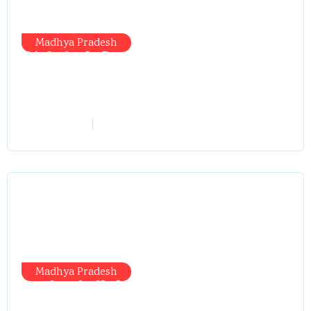
Madhya Pradesh
सिंगरौली को मिला 950 करोड़ का ‘खजाना’,
अब यहीं होगा खर्च—300 करोड़ की बायपास
सड़क को हरी झंडी!
vindhyaadmin
July 26, 2026
Madhya Pradesh
प्रभारी मंत्री दौरे से पहले तबादला खेल तेज,