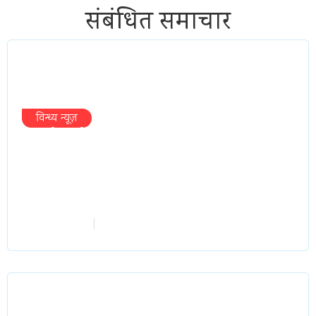
संबंधित समाचार
विन्ध्य न्यूज़
प्रभारी मंत्री के निशाने पर नगर निगम,अफसरों
को 10 दिन का अल्टीमेटम,नहीं होगी कार्रवाई,
महापौर-आयुक्त के बीच सौहार्दहीनता पर मंत्री
ने उठाए सवाल
vindhyaadmin
July 26, 2026