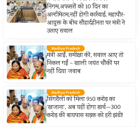
निगम,अफसरों को 10 दिन का
अल्टीमेटम,नहीं होगी कार्रवाई, महापौर-
आयुक्त के बीच सौहार्दहीनता पर मंत्री ने
उठाए सवाल
Madhya Pradesh
मंत्री आईं, समीक्षा की, सवाल आए तो
निकल गईं – खाली जयंत चौंकीं पर
नहीं दिया जवाब
Madhya Pradesh
सिंगरौली को मिला 950 करोड़ का
‘खजाना’, अब यहीं होगा खर्च—300
करोड़ की बायपास सड़क को हरी झंडी!