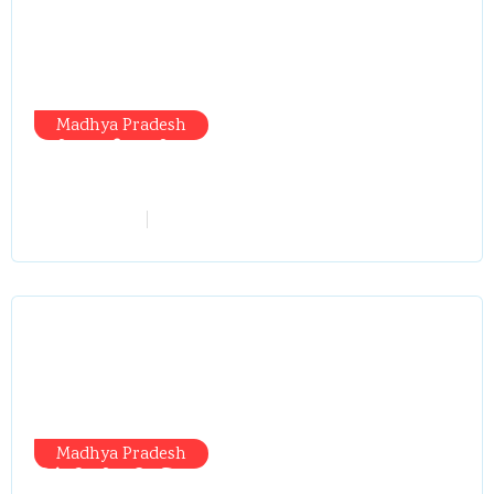
Madhya Pradesh
मंत्री आईं, समीक्षा की, सवाल आए तो निकल
गईं – खाली जयंत चौंकीं पर नहीं दिया जवाब
vindhyaadmin
July 26, 2026
Madhya Pradesh
सिंगरौली को मिला 950 करोड़ का ‘खजाना’,