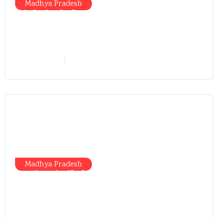
Madhya Pradesh
सिंगरौली को मिला 950 करोड़ का ‘खजाना’,
अब यहीं होगा खर्च—300 करोड़ की बायपास
सड़क को हरी झंडी!
vindhyaadmin
July 26, 2026
Madhya Pradesh
प्रभारी मंत्री दौरे से पहले तबादला खेल तेज,
एसआई बचाने में जुटे बड़े चेहरे, 10 लाख के
रिचार्ज का खेल और 22 दिन से चौकी खाली