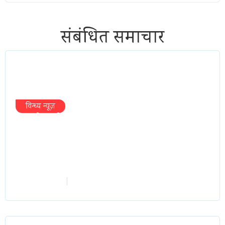
संबंधित समाचार
विन्ध्य न्यूज़
प्रभारी मंत्री के निशाने पर नगर निगम,अफसरों
को 10 दिन का अल्टीमेटम,नहीं होगी कार्रवाई,
महापौर-आयुक्त के बीच सौहार्दहीनता पर मंत्री
ने उठाए सवाल
vindhyaadmin
July 26, 2026