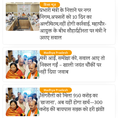
विन्ध्य न्यूज़
प्रभारी मंत्री के निशाने पर नगर
निगम,अफसरों को 10 दिन का
अल्टीमेटम,नहीं होगी कार्रवाई, महापौर-
आयुक्त के बीच सौहार्दहीनता पर मंत्री ने
उठाए सवाल
Madhya Pradesh
मंत्री आईं, समीक्षा की, सवाल आए तो
निकल गईं – खाली जयंत चौंकीं पर
नहीं दिया जवाब
Madhya Pradesh
सिंगरौली को मिला 950 करोड़ का
‘खजाना’, अब यहीं होगा खर्च—300
करोड़ की बायपास सड़क को हरी झंडी!