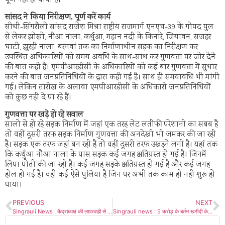
पूर्ण नहीं हो पाया है।
सांसद ने किया निरीक्षण, पूर्ण करें कार्य
सीधी-सिंगरौली सांसद राजेश मिश्रा राष्ट्रीय राजमार्ग एनएच-39 के गोपद पुल
से लेकर झोखो, नौआ नाला, कर्थुआ, महान नदी के किनारे, जियावन, सजहर
घाटी, झुरही नाला, बरगवां तक का निर्माणाधीन सड़क का निरीक्षण कर
उपस्थित अधिकारियों को समय अवधि के साथ-साथ कर गुणवत्ता पर जोर देने
की बात कही है। एमपीआरडीसी के अधिकारियों को कई बार गुणवत्ता में सुधार
करने की बात जनप्रतिनिधियों के द्वारा कही गई है। साथ ही समयावधि भी मांगी
गई। लेकिन तारीख के अलावा एमपीआरडीसी के अधिकारी जनप्रतिनिधियों
को कुछ नही दे पा रहे हैं।
गुणवत्ता पर खड़े हो रहे सवाल
सालो से हो रहे सड़क निर्माण में जहां एक तरह लेट लतीफी परेशानी का सबब है
तो वहीं दूसरी तरफ सड़क निर्माण गुणवत्ता की अनदेखी भी जमकर की जा रही
है। सड़क एक तरफ जहां बन रही है तो वहीं दूसरी तरफ उखड़ने लगी है। यहां तक
कि कर्थुआ नौआ नाला के पास सड़क कई जगह क्षतिग्रस्त हो गई है। जिनमें
लिपा पोती की जा रही है। कई जगह सड़के क्षतिग्रस्त हो गई है और कई जगह
होल हो गई है। वही कई ऐसे पुलिया है जिन पर अभी तक काम ही नही शुरू हो
पाया।
PREVIOUS
NEXT
Singrauli News : केंद्राध्यक्ष की लापरवाही से 3 छात्रों का भविष्य बर्बाद! दे दिया गलत उत्तर पुस्तिका फिर आया होश
Singrauli news : 5 करोड़ के बर्तन खरीदी के आरोप से घिरे डीपीओ निलंबित