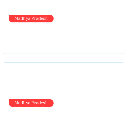
Madhya Pradesh
मंत्री आईं, समीक्षा की, सवाल आए तो निकल
गईं – खाली जयंत चौंकीं पर नहीं दिया जवाब
vindhyaadmin
July 26, 2026
Madhya Pradesh
सिंगरौली को मिला 950 करोड़ का ‘खजाना’,
अब यहीं होगा खर्च—300 करोड़ की बायपास