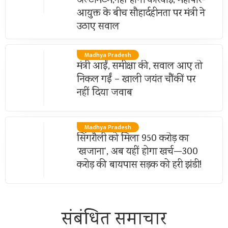
अल्टीमेटम,नहीं होगी कार्रवाई, महापौर-
आयुक्त के बीच सौहार्दहीनता पर मंत्री ने
उठाए सवाल
Madhya Pradesh
मंत्री आईं, समीक्षा की, सवाल आए तो
निकल गईं – खाली जयंत चौंकीं पर
नहीं दिया जवाब
Madhya Pradesh
सिंगरौली को मिला 950 करोड़ का
‘खजाना’, अब यहीं होगा खर्च—300
करोड़ की बायपास सड़क को हरी झंडी!
संबंधित समाचार