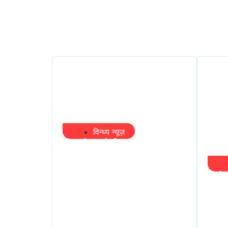
विन्ध्य न्यूज़
प्रभारी मंत्री के निशाने पर
नगर निगम,अफसरों को 10
दिन का अल्टीमेटम,नहीं होगी
मंत्
कार्रवाई, महापौर-आयुक्त के
सवा
बीच सौहार्दहीनता पर मंत्री ने
खाली