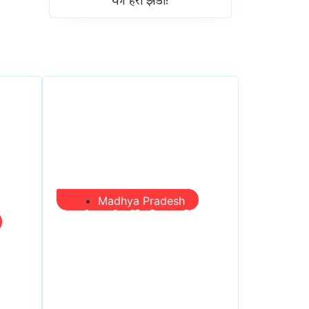
को हरी झंडी!
Madhya Pradesh
प्रभारी मंत्री दौरे से पहले
तबादला खेल तेज, एसआई
यहीं
बचाने में जुटे बड़े चेहरे, 10
की
लाख के रिचार्ज का खेल और