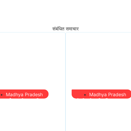
संबंधित समाचार
Madhya Pradesh
Madhya Pradesh
री आईं, समीक्षा की,
सिंगरौली को मिला 950
ल आए तो निकल गईं –
करोड़ का ‘खजाना’, अब 
 जयंत चौंकीं पर नहीं
होगा खर्च—300 करोड़ 