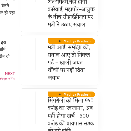
अल्टीमेटम,नहीं होगी
बैठने
कार्रवाई, महापौर-आयुक्त
ार हो रहा
के बीच सौहार्दहीनता पर
मंत्री ने उठाए सवाल
Madhya Pradesh
ि इस
मंत्री आईं, समीक्षा की,
ीर्ष
सवाल आए तो निकल
रीब दो
गईं – खाली जयंत
चौंकीं पर नहीं दिया
NEXT
जवाब
ीतने एक जरिया
Madhya Pradesh
सिंगरौली को मिला 950
करोड़ का ‘खजाना’, अब
यहीं होगा खर्च—300
करोड़ की बायपास सड़क