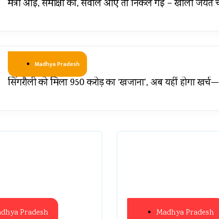
मंत्री आईं, समीक्षा की, सवाल आए तो निकल गईं – खाली जयंत च
Madhya Pradesh
सिंगरौली को मिला 950 करोड़ का ‘खजाना’, अब यहीं होगा खर्च
dhya Pradesh
Madhya Pradesh