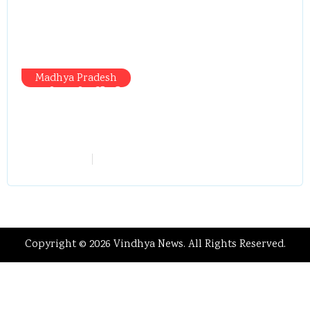
Madhya Pradesh
प्रभारी मंत्री दौरे से पहले तबादला खेल तेज,
एसआई बचाने में जुटे बड़े चेहरे, 10 लाख के
रिचार्ज का खेल और 22 दिन से चौकी खाली
vindhyaadmin
July 26, 2026
Copyright © 2026 Vindhya News. All Rights Reserved.