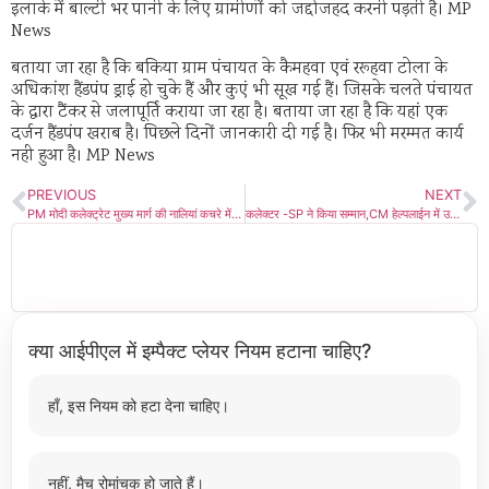
इलाके में बाल्टी भर पानी के लिए ग्रामीणों को जद्दोजहद करनी पड़ती है। MP
News
बताया जा रहा है कि बकिया ग्राम पंचायत के कैमहवा एवं ररूहवा टोला के
अधिकांश हैंडपंप ड्राई हो चुके हैं और कुएं भी सूख गई हैं। जिसके चलते पंचायत
के द्वारा टैंकर से जलापूर्ति कराया जा रहा है। बताया जा रहा है कि यहां एक
दर्जन हैंडपंप खराब है। पिछले दिनों जानकारी दी गई है। फिर भी मरम्मत कार्य
नही हुआ है। MP News
PREVIOUS
NEXT
PM मोदी कलेक्ट्रेट मुख्य मार्ग की नालियां कचरे में सराबोर, प्रतिमान डेढ़ करोड़ खर्च के बाद यह है सफाई के हालात
कलेक्टर -SP ने किया सम्मान,CM हेल्पलाईन में उत्कृष्ट कार्य करने वाले अधिकारी कर्मचारी हुए सम्मानित
क्या आईपीएल में इम्पैक्ट प्लेयर नियम हटाना चाहिए?
हाँ, इस नियम को हटा देना चाहिए।
नहीं, मैच रोमांचक हो जाते हैं।