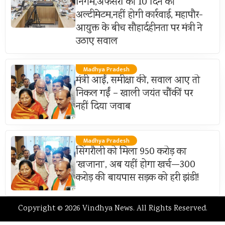
निगम,अफसरों को 10 दिन का
अल्टीमेटम,नहीं होगी कार्रवाई, महापौर-
आयुक्त के बीच सौहार्दहीनता पर मंत्री ने
उठाए सवाल
Madhya Pradesh
मंत्री आईं, समीक्षा की, सवाल आए तो
निकल गईं – खाली जयंत चौंकीं पर
नहीं दिया जवाब
Madhya Pradesh
सिंगरौली को मिला 950 करोड़ का
‘खजाना’, अब यहीं होगा खर्च—300
करोड़ की बायपास सड़क को हरी झंडी!
Copyright © 2026 Vindhya News. All Rights Reserved.