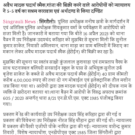
अवैध मादक पदार्थ स्मैक
,
गांजा की बिक्री करने वाले आरोपीयों को न्यायालय
ने
5-5
वर्ष का सश्रम कारावास एवं अर्थदण्ड से
किया
दण्डित
सिंगरौली।
Singrauli News
:
पुलिस अधीक्षक मनीष खत्री के मार्गदर्शन में
एवं अतिरिक्त पुलिस अधीक्षक शिवकुमार वर्मा के पर्यवेक्षण में आरोपियो को
सजा मिली है। जानकारी मे बताया गया कि बीते 16 अप्रैल 2023 को थाना
वैढन में उप निरीक्षक उदयचंद करिहार को मुखबिर से सूचना मिली कि सुनील
कुमार साकेत, निवासी अमिलवान, थाना माड़ा का ग्राम बलियरी में किराए का
मकान लेकर अवैध मादक पदार्थ स्मैक (हेरोईन) की बिक्री कर रहा है।
मुखबिर की सूचना पर स्वतंत्र साक्षी कुंजलाल कुशवाहा एवं रामप्रताप वैश्य के
साथ घटनास्थल बलियरी सनसाईन स्कूल के पास से अभियुक्त सुनील उर्फ
बृजेश साकेत के कब्जे से अवैध मादक पदार्थ स्मैक (हेरोईन) 40 ग्राम कीमती
करीब 4,00,000 रूपए की तथा दो नग मोबाईल एवं इलेक्ट्रानिक तौल मशीन
जप्त किया गया था। आरोपी द्वारा उक्त मादक पदार्थ (हेरोईन) को दीपक नाम के
व्यक्ति से खरीदना बताया था।थाना बैढ़न में आरोपी के विरुद्ध अपराध क्रमांक
605 / 2023 अन्तर्गत् धारा 8/21 एन.डी.पी.एस. एक्ट 1985 पंजीबद्ध किया
गया।
प्रकरण में रेड की कार्यवाही उप निरीक्षक उदय सिंह करिहार द्वारा की गई व
प्रकरण की विवेचना उप निरीक्षक नीरज सिंह चौहान द्वारा की गई थी। न्यायालय
में प्रकरण की पैरवी एजीपी पीके नापित द्वारा की गई। न्यायालय वारीन्द्र कुमार
तिवारी , विशेष न्यायाधीश, एनडीपीएस एक्ट 1985 जिला सिंगरौली द्वारा