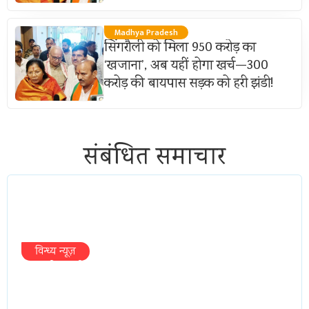
Madhya Pradesh
सिंगरौली को मिला 950 करोड़ का
‘खजाना’, अब यहीं होगा खर्च—300
करोड़ की बायपास सड़क को हरी झंडी!
संबंधित समाचार
विन्ध्य न्यूज़
प्रभारी मंत्री के निशाने पर नगर निगम,अफसरों
को 10 दिन का अल्टीमेटम,नहीं होगी कार्रवाई,