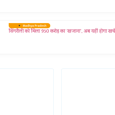
Madhya Pradesh
सिंगरौली को मिला 950 करोड़ का ‘खजाना’, अब यहीं होगा खर