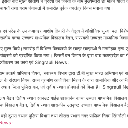
 इसके बाद मुख्य अतिथि ने प्रदेश की जनता के नाम मुख्यमंत्री डॉ मोहन यादव
ायतों तथा ग्राम पंचायतों में समारोह पूर्वक गणतंत्र दिवस मनाया गया।
ंह एवं परेड के उप कमान्डर आशीष तिवारी के नेतृत्व में औद्योगिक सुरंक्षा बल, व
न,शासकीय कन्या उच्चतर माध्यमिक विद्यालय बैढ़न, सरस्वती उच्चतर माध्यमिक विद्या
लिए मुक्त किये।समारोह में विभिन्न विद्यालयो के छात्र छात्राओ ने मनमोहक नृत्
्रमो को प्रदर्शित किया गया। जिसमें वन विभाग के द्वारा बाघ मध्यप्रदेश का गौरव
दर्यीकरण का कार्य एवं Singrauli News :
त्कर्ष अभियान विषय, स्वास्थ्य विभाग द्वारा टी.बी मुक्त भारत अभियान एवं स
 जंगल के संरक्षण विषय, राज्य ग्रामीण आजीविका मिशन के द्वारा सामाजिक और आर्
ितीय स्थान जिला पुलिस बल, एवं तृतीय स्थान होमगार्ड को मिला है। Singrauli 
य बैढ़न द्वितीय स्थान स्काउट गाईड शासकीय कन्या उच्च्तर माध्यमिक विद्यालय 
क विद्यालय बैढ़न, द्वितीय स्थान शासकीय उतकृष्ट उच्चतर माध्यमिक विद्यालय बैढ
िया। वही दूसरा स्थान पुलिस विभाग तथा तीसरा स्थान नगर पालिक निगम सिंगरौली 
 News :