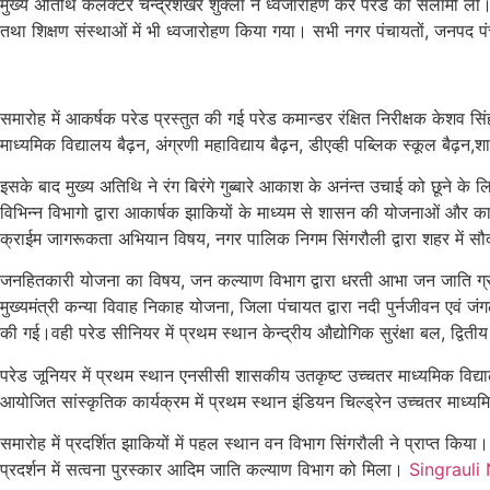
मुख्य अतिथि कलेक्टर चन्द्रशेखर शुक्ला ने ध्वजारोहण कर परेड की सलामी ली।
तथा शिक्षण संस्थाओं में भी ध्वजारोहण किया गया। सभी नगर पंचायतों, जनपद पंच
समारोह में आकर्षक परेड प्रस्तुत की गई परेड कमान्डर रंक्षित निरीक्षक केशव सि
माध्यमिक विद्यालय बैढ़न, अंग्रणी महाविद्याय बैढ़न, डीएव्ही पब्लिक स्कूल बैढ़
इसके बाद मुख्य अतिथि ने रंग बिरंगे गुब्बारे आकाश के अनंन्त उचाई को छूने के 
विभिन्न विभागो द्वारा आकार्षक झाकियों के माध्यम से शासन की योजनाओं और कार्यक
क्राईम जागरूकता अभियान विषय, नगर पालिक निगम सिंगरौली द्वारा शहर में सौ
जनहितकारी योजना का विषय, जन कल्याण विभाग द्वारा धरती आभा जन जाति ग्राम उ
मुख्यमंत्री कन्या विवाह निकाह योजना, जिला पंचायत द्वारा नदी पुर्नजीवन एवं
की गई।वही परेड सीनियर में प्रथम स्थान केन्द्रीय औद्योगिक सुरंक्षा बल, द्व
परेड जूनियर में प्रथम स्थान एनसीसी शासकीय उतकृष्ट उच्चतर माध्यमिक विद्याल
आयोजित सांस्कृतिक कार्यक्रम में प्रथम स्थान इंडियन चिल्ड्रेन उच्चतर माध्यमि
समारोह में प्रदर्शित झाकियों में पहल स्थान वन विभाग सिंगरौली ने प्राप्त क
प्रदर्शन में सत्वना पुरस्कार आदिम जाति कल्याण विभाग को मिला।
Singrauli