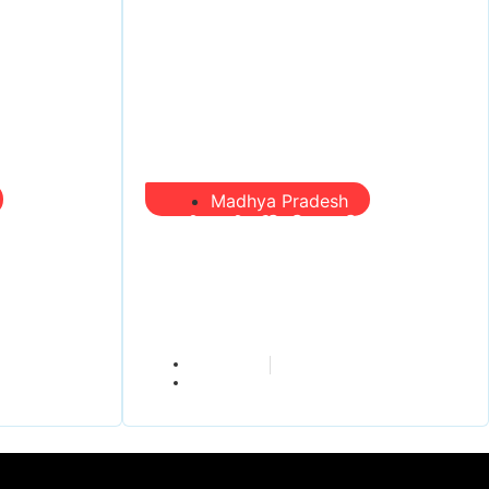
Madhya Pradesh
 करोड़ का
प्रभारी मंत्री दौरे से पहले तबादला
 खर्च—
खेल तेज, एसआई बचाने में जुटे बड़े
 सड़क को
चेहरे, 10 लाख के रिचार्ज का खेल
और 22 दिन से चौकी खाली
vindhyaadmin
July 26, 2026