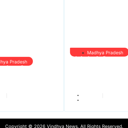
Madhya Pradesh
सिंगरौली को मिला 950
hya Pradesh
ं, समीक्षा की, सवाल आए
‘खजाना’, अब यहीं होगा
गईं – खाली जयंत
300 करोड़ की बायपास
 नहीं दिया जवाब
हरी झंडी!
dmin
vindhyaadmin
026
July 26, 2026
Copyright © 2026 Vindhya News. All Rights Reserved.