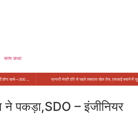
सत्य कथा
सिंगरौली को मिला 950 करोड़ का ‘खजाना’, अब यहीं होगा खर्च—300 करोड़ की बायपास सड़क को हरी झंडी!
प्रभारी मंत्री दौरे से पहले तबादला खेल तेज, 
क्त ने पकड़ा,SDO – इंजीनियर