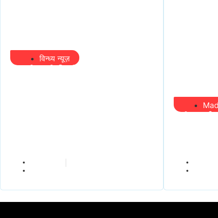
विन्ध्य न्यूज़
प्रभारी मंत्री के निशाने पर नगर
निगम,अफसरों को 10 दिन का
अल्टीमेटम,नहीं होगी कार्रवाई,
Mad
महापौर-आयुक्त के बीच
मंत्री आई
सौहार्दहीनता पर मंत्री ने उठाए
तो निकल 
सवाल
चौंकीं पर
vindhyaadmin
vindhyaa
July 26, 2026
July 26, 2