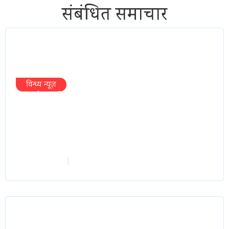
संबंधित समाचार
विन्ध्य न्यूज़
प्रभारी मंत्री के निशाने पर नगर निगम,अफसरों
को 10 दिन का अल्टीमेटम,नहीं होगी कार्रवाई,
महापौर-आयुक्त के बीच सौहार्दहीनता पर मंत्री
ने उठाए सवाल
vindhyaadmin
July 26, 2026