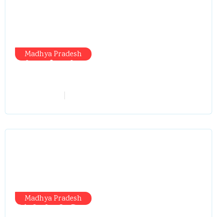
Madhya Pradesh
मंत्री आईं, समीक्षा की, सवाल आए तो निकल
गईं – खाली जयंत चौंकीं पर नहीं दिया जवाब
vindhyaadmin
July 26, 2026
Madhya Pradesh
सिंगरौली को मिला 950 करोड़ का ‘खजाना’,