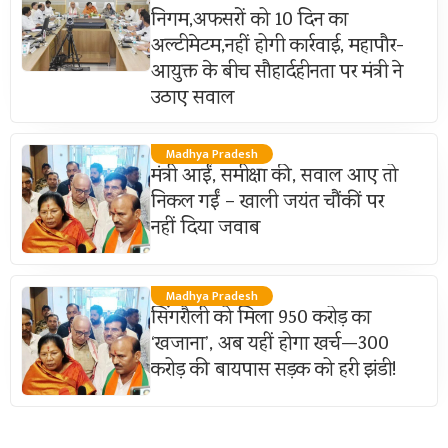
निगम,अफसरों को 10 दिन का
अल्टीमेटम,नहीं होगी कार्रवाई, महापौर-
आयुक्त के बीच सौहार्दहीनता पर मंत्री ने
उठाए सवाल
Madhya Pradesh
मंत्री आईं, समीक्षा की, सवाल आए तो
निकल गईं – खाली जयंत चौंकीं पर
नहीं दिया जवाब
Madhya Pradesh
सिंगरौली को मिला 950 करोड़ का
‘खजाना’, अब यहीं होगा खर्च—300
करोड़ की बायपास सड़क को हरी झंडी!