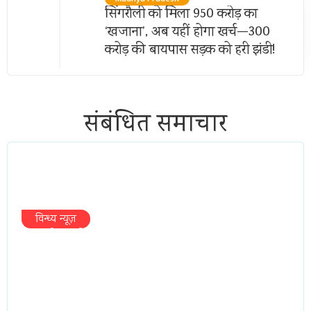
सिंगरौली को मिला 950 करोड़ का
‘खजाना’, अब यहीं होगा खर्च—300
करोड़ की बायपास सड़क को हरी झंडी!
संबंधित समाचार
विन्ध्य न्यूज़
प्रभारी मंत्री के निशाने पर नगर निगम,अफसरों
को 10 दिन का अल्टीमेटम,नहीं होगी कार्रवाई,
महापौर-आयुक्त के बीच सौहार्दहीनता पर मंत्री
ने उठाए सवाल