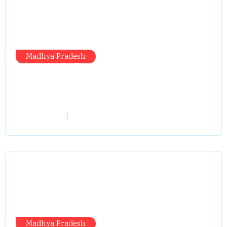
Madhya Pradesh
सिंगरौली को मिला 950 करोड़ का ‘खजाना’,
अब यहीं होगा खर्च—300 करोड़ की बायपास
सड़क को हरी झंडी!
vindhyaadmin
July 26, 2026
Madhya Pradesh