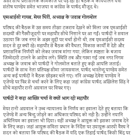
असर सीधे प्रशासनिक कामकाज पर पड़ रहा है। बैठक में कार्यपालन यंत्री
संतोष पाण्डेय समेत भाजपा व कांग्रेस के पार्षद मौजूद थे।
एमआईसी गायब, मेयर घिरीं, अध्यक्ष के जवाब गोलमोल
परिषद की बैठक में उस समय तीखा टकराव देखने को मिला जब एमआईसी
सदस्यों की गैरमौजूदगी पर महापौर सीधे निशाने पर आ गईं। पार्षदों ने सवाल
उठाया कि जब नगर के अहम मुद्दों पर चर्चा होनी थी, तब एमआईसी सदस्य
सदन से दूर क्यों रहे। महापौर से बैठक की वैधता, विकास कार्यों में देरी और
प्रशासनिक निर्णयों को लेकर जवाब मांगा गया, लेकिन स्पष्टता के बजाय
जिम्मेदारी टालने के आरोप लगे। स्थिति तब और गरमा गई जब नगर निगम
अध्यक्ष के जवाब को पार्षदों ने गोलमोल बताते हुए कड़ी आपत्ति जताई।
पार्षदों के साथ नेता प्रतिपक्ष सीमा जायसवाल, पार्षद भारतेन्दू पाण्डेय समेत
अन्य कई पार्षदों ने बैठक छोड़कर चले गए। ननि अध्यक्ष देवेश पाण्डेय ने
एजेण्डे पर फिर से चर्चा करने के लिए कहा जहां कांग्रेस पार्षद अखिलेश सिंह ने
सीधे महापौर रानी अग्रवाल पर विफर गए।
पार्षदों ने कहा आखिर चर्चा से क्यों भाग रही महापौर
मेयर रानी अग्रवाल ने उच्च न्यायालय के निर्णय का हवाला देते हुए बताया कि
एजेण्डे में अन्य बिन्दु जोड़ने का अधिकार परिषद को नही है। उन्होंने नपानि
अधिनियम का हवाला भी दिया। वहीं अध्यक्ष ने आयुक्त को इसका जवाब देने
के लिए कहा। जहां आयुक्त सविता प्रधान के निर्देश पर उपायुक्त आरपी वैश्य ने
सदन को बताया कि परिषद की बैठक में यदि एक तिहाई पार्षद किसी बिंदु पर