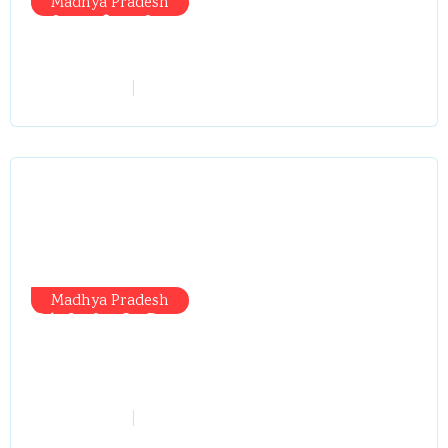
Madhya Pradesh
मंत्री आईं, समीक्षा की, सवाल आए तो निकल
गईं – खाली जयंत चौंकीं पर नहीं दिया जवाब
vindhyaadmin
July 26, 2026
Madhya Pradesh
सिंगरौली को मिला 950 करोड़ का ‘खजाना’,
अब यहीं होगा खर्च—300 करोड़ की बायपास
सड़क को हरी झंडी!
vindhyaadmin
July 26, 2026