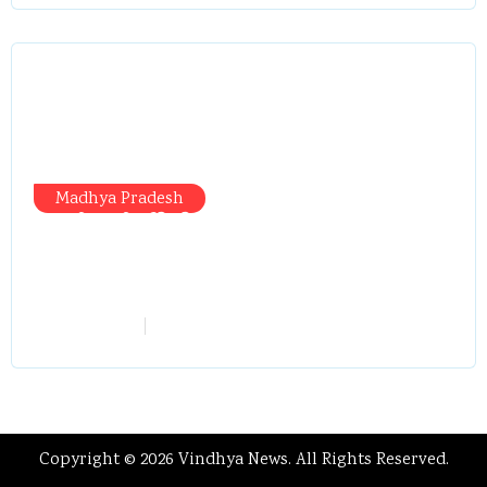
Madhya Pradesh
प्रभारी मंत्री दौरे से पहले तबादला खेल तेज,
एसआई बचाने में जुटे बड़े चेहरे, 10 लाख के
रिचार्ज का खेल और 22 दिन से चौकी खाली
vindhyaadmin
July 26, 2026
Copyright © 2026 Vindhya News. All Rights Reserved.