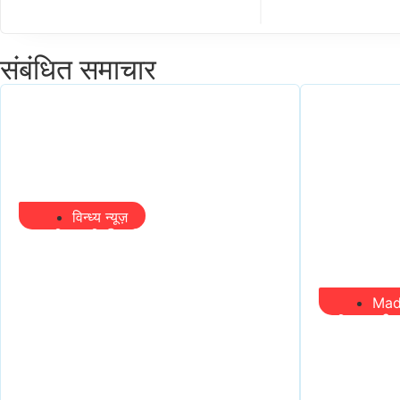
संबंधित समाचार
विन्ध्य न्यूज़
प्रभारी मंत्री के निशाने पर नगर
निगम,अफसरों को 10 दिन का
अल्टीमेटम,नहीं होगी कार्रवाई,
Mad
महापौर-आयुक्त के बीच
मंत्री आई
सौहार्दहीनता पर मंत्री ने उठाए
तो निकल 
सवाल
चौंकीं पर