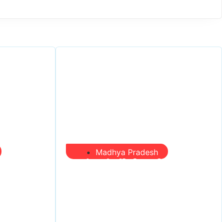
Madhya Pradesh
 करोड़ का
प्रभारी मंत्री दौरे से पहले तबादला
 खर्च—
खेल तेज, एसआई बचाने में जुटे बड़े
 सड़क को
चेहरे, 10 लाख के रिचार्ज का खेल
और 22 दिन से चौकी खाली