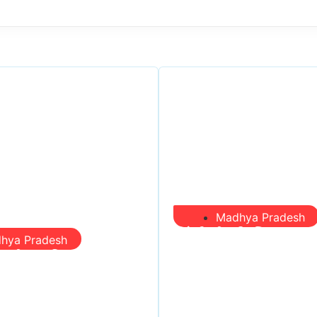
Madhya Pradesh
सिंगरौली को मिला 950
hya Pradesh
ं, समीक्षा की, सवाल आए
‘खजाना’, अब यहीं होगा
गईं – खाली जयंत
300 करोड़ की बायपास
 नहीं दिया जवाब
हरी झंडी!