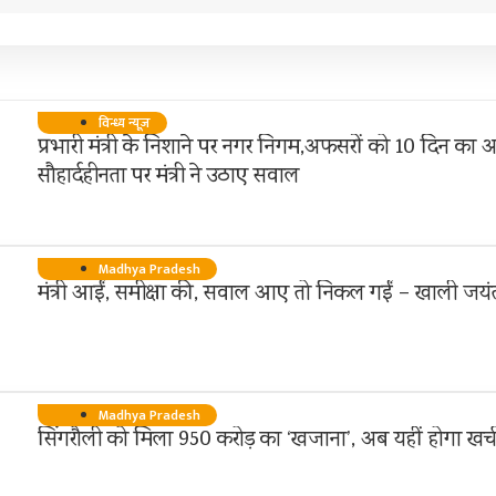
विन्ध्य न्यूज़
प्रभारी मंत्री के निशाने पर नगर निगम,अफसरों को 10 दिन का अ
सौहार्दहीनता पर मंत्री ने उठाए सवाल
Madhya Pradesh
मंत्री आईं, समीक्षा की, सवाल आए तो निकल गईं – खाली जयंत
Madhya Pradesh
सिंगरौली को मिला 950 करोड़ का ‘खजाना’, अब यहीं होगा खर