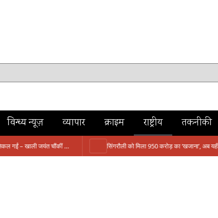
विन्ध्य न्यूज़
व्यापार
क्राइम
राष्ट्रीय
तकनीकी
मंत्री आईं, समीक्षा की, सवाल आए तो निकल गईं – खाली जयंत चौंकीं पर नहीं दिया जवाब