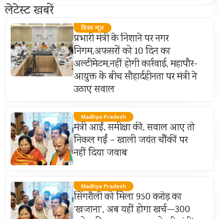
लेटेस्ट खबरें
विन्ध्य न्यूज़
प्रभारी मंत्री के निशाने पर नगर
निगम,अफसरों को 10 दिन का
अल्टीमेटम,नहीं होगी कार्रवाई, महापौर-
आयुक्त के बीच सौहार्दहीनता पर मंत्री ने
उठाए सवाल
Madhya Pradesh
मंत्री आईं, समीक्षा की, सवाल आए तो
निकल गईं – खाली जयंत चौंकीं पर
नहीं दिया जवाब
Madhya Pradesh
सिंगरौली को मिला 950 करोड़ का
‘खजाना’, अब यहीं होगा खर्च—300