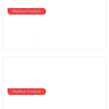
Madhya Pradesh
सिंगरौली को मिला 950 करोड़ का ‘खजाना’,
अब यहीं होगा खर्च—300 करोड़ की बायपास
सड़क को हरी झंडी!
vindhyaadmin
July 26, 2026
Madhya Pradesh
प्रभारी मंत्री दौरे से पहले तबादला खेल तेज,
एसआई बचाने में जुटे बड़े चेहरे, 10 लाख के