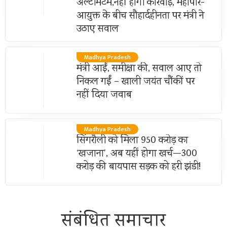
अल्टीमेटम,नहीं होगी कार्रवाई, महापौर-
आयुक्त के बीच सौहार्दहीनता पर मंत्री ने
उठाए सवाल
Madhya Pradesh
मंत्री आईं, समीक्षा की, सवाल आए तो
निकल गईं – खाली जयंत चौंकीं पर
नहीं दिया जवाब
Madhya Pradesh
सिंगरौली को मिला 950 करोड़ का
‘खजाना’, अब यहीं होगा खर्च—300
करोड़ की बायपास सड़क को हरी झंडी!
संबंधित समाचार