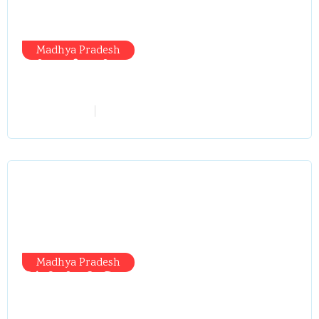
Madhya Pradesh
मंत्री आईं, समीक्षा की, सवाल आए तो निकल
गईं – खाली जयंत चौंकीं पर नहीं दिया जवाब
vindhyaadmin
July 26, 2026
Madhya Pradesh
सिंगरौली को मिला 950 करोड़ का ‘खजाना’,
अब यहीं होगा खर्च—300 करोड़ की बायपास