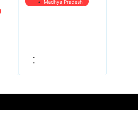
Madhya Pradesh
प्रभारी मंत्री दौरे से पहले
तबादला खेल तेज, एसआई
यहीं
बचाने में जुटे बड़े चेहरे, 10
की
लाख के रिचार्ज का खेल और
ंडी!
22 दिन से चौकी खाली
vindhyaadmin
July 26, 2026