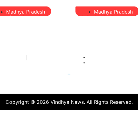
Madhya Pradesh
Madhya Pradesh
री आईं, समीक्षा की,
सिंगरौली को मिला 950
ल आए तो निकल गईं –
करोड़ का ‘खजाना’, अब 
 जयंत चौंकीं पर नहीं
होगा खर्च—300 करोड़ 
ा जवाब
बायपास सड़क को हरी झ
vindhyaadmin
vindhyaadmin
July 26, 2026
July 26, 2026
Copyright © 2026 Vindhya News. All Rights Reserved.