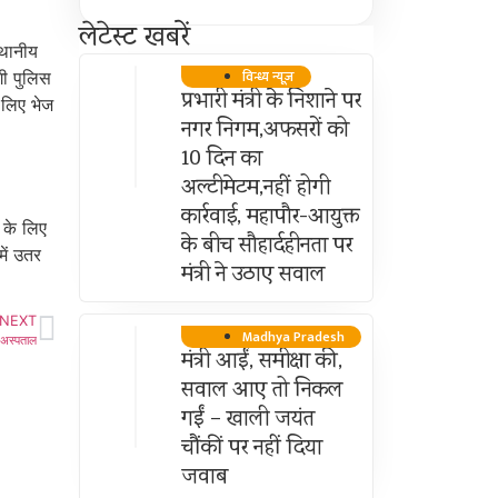
लेटेस्ट खबरें
्थानीय
विन्ध्य न्यूज़
गी पुलिस
प्रभारी मंत्री के निशाने पर
े लिए भेज
नगर निगम,अफसरों को
10 दिन का
अल्टीमेटम,नहीं होगी
कार्रवाई, महापौर-आयुक्त
 के लिए
के बीच सौहार्दहीनता पर
में उतर
मंत्री ने उठाए सवाल
NEXT
Madhya Pradesh
ा अस्पताल
मंत्री आईं, समीक्षा की,
सवाल आए तो निकल
गईं – खाली जयंत
चौंकीं पर नहीं दिया
जवाब