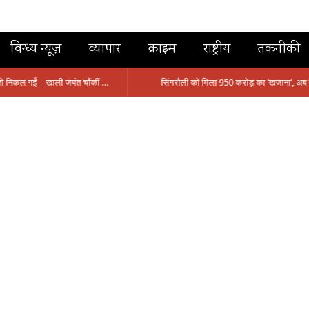
विन्ध्य न्यूज़
व्यापार
क्राइम
राष्ट्रीय
तकनीकी
मंत्री आईं, समीक्षा की, सवाल आए तो निकल गईं – खाली जयंत चौंकीं पर नहीं दिया जवाब