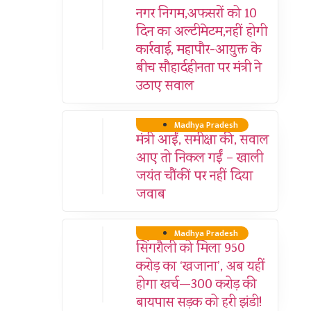
नगर निगम,अफसरों को 10
दिन का अल्टीमेटम,नहीं होगी
कार्रवाई, महापौर-आयुक्त के
बीच सौहार्दहीनता पर मंत्री ने
उठाए सवाल
Madhya Pradesh
मंत्री आईं, समीक्षा की, सवाल
आए तो निकल गईं – खाली
जयंत चौंकीं पर नहीं दिया
जवाब
Madhya Pradesh
सिंगरौली को मिला 950
करोड़ का ‘खजाना’, अब यहीं
होगा खर्च—300 करोड़ की
बायपास सड़क को हरी झंडी!