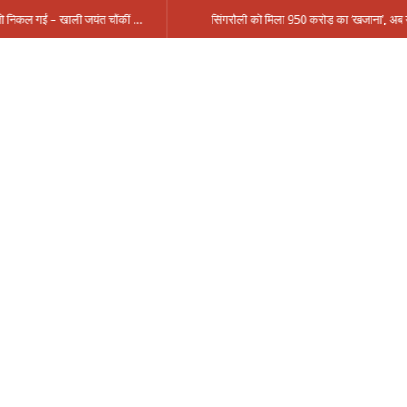
मंत्री आईं, समीक्षा की, सवाल आए तो निकल गईं – खाली जयंत चौंकीं पर नहीं दिया जवाब