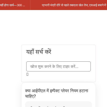
सिंगरौली को मिला 950 करोड़ का ‘खजाना’, अब यहीं होगा खर्च—300 करोड़ की बायपास सड़क को हरी झंडी!
यहाँ सर्च करें
क्या आईपीएल में इम्पैक्ट प्लेयर नियम हटाना
चाहिए?