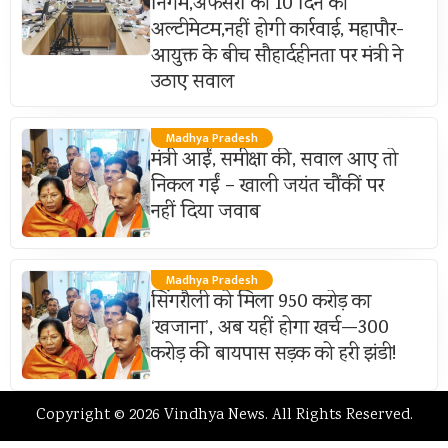
निगम,अफसरों को 10 दिन का
अल्टीमेटम,नहीं होगी कार्रवाई, महापौर-
आयुक्त के बीच सौहार्दहीनता पर मंत्री ने
उठाए सवाल
Madhya Pradesh
मंत्री आईं, समीक्षा की, सवाल आए तो
निकल गईं – खाली जयंत चौंकीं पर
नहीं दिया जवाब
Madhya Pradesh
सिंगरौली को मिला 950 करोड़ का
‘खजाना’, अब यहीं होगा खर्च—300
करोड़ की बायपास सड़क को हरी झंडी!
Copyright © 2026 Vindhya News. All Rights Reserved.