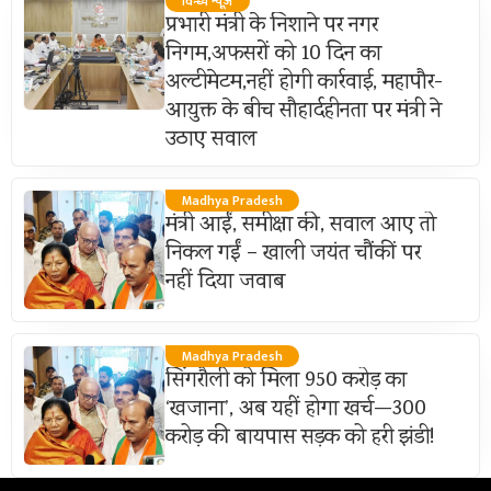
विन्ध्य न्यूज़
प्रभारी मंत्री के निशाने पर नगर
निगम,अफसरों को 10 दिन का
अल्टीमेटम,नहीं होगी कार्रवाई, महापौर-
आयुक्त के बीच सौहार्दहीनता पर मंत्री ने
उठाए सवाल
Madhya Pradesh
मंत्री आईं, समीक्षा की, सवाल आए तो
निकल गईं – खाली जयंत चौंकीं पर
नहीं दिया जवाब
Madhya Pradesh
सिंगरौली को मिला 950 करोड़ का
‘खजाना’, अब यहीं होगा खर्च—300
करोड़ की बायपास सड़क को हरी झंडी!