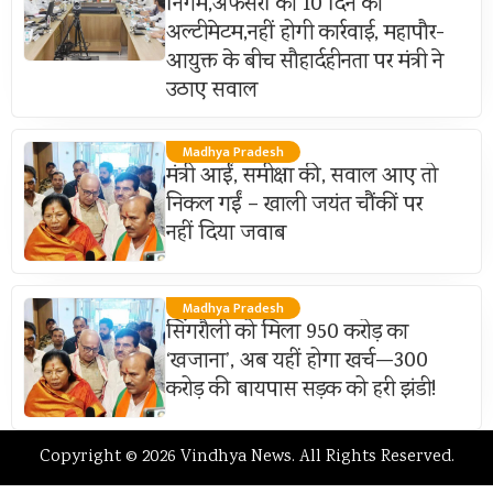
निगम,अफसरों को 10 दिन का
अल्टीमेटम,नहीं होगी कार्रवाई, महापौर-
आयुक्त के बीच सौहार्दहीनता पर मंत्री ने
उठाए सवाल
Madhya Pradesh
मंत्री आईं, समीक्षा की, सवाल आए तो
निकल गईं – खाली जयंत चौंकीं पर
नहीं दिया जवाब
Madhya Pradesh
सिंगरौली को मिला 950 करोड़ का
‘खजाना’, अब यहीं होगा खर्च—300
करोड़ की बायपास सड़क को हरी झंडी!
Copyright © 2026 Vindhya News. All Rights Reserved.