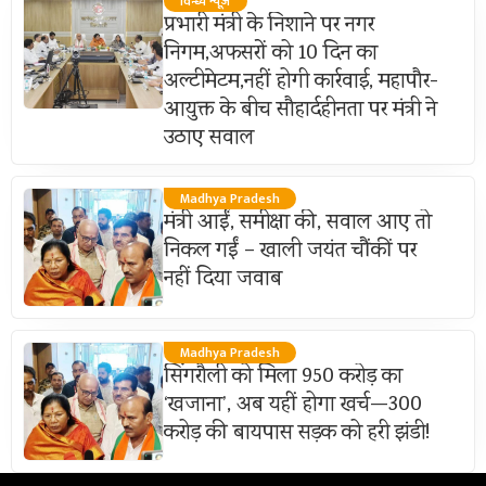
विन्ध्य न्यूज़
प्रभारी मंत्री के निशाने पर नगर
निगम,अफसरों को 10 दिन का
अल्टीमेटम,नहीं होगी कार्रवाई, महापौर-
आयुक्त के बीच सौहार्दहीनता पर मंत्री ने
उठाए सवाल
Madhya Pradesh
मंत्री आईं, समीक्षा की, सवाल आए तो
निकल गईं – खाली जयंत चौंकीं पर
नहीं दिया जवाब
Madhya Pradesh
सिंगरौली को मिला 950 करोड़ का
‘खजाना’, अब यहीं होगा खर्च—300
करोड़ की बायपास सड़क को हरी झंडी!