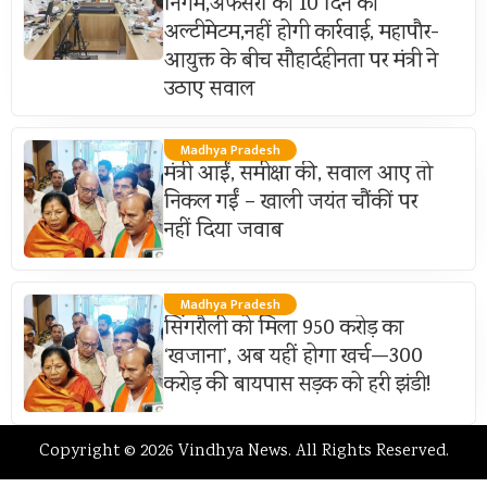
निगम,अफसरों को 10 दिन का
अल्टीमेटम,नहीं होगी कार्रवाई, महापौर-
आयुक्त के बीच सौहार्दहीनता पर मंत्री ने
उठाए सवाल
Madhya Pradesh
मंत्री आईं, समीक्षा की, सवाल आए तो
निकल गईं – खाली जयंत चौंकीं पर
नहीं दिया जवाब
Madhya Pradesh
सिंगरौली को मिला 950 करोड़ का
‘खजाना’, अब यहीं होगा खर्च—300
करोड़ की बायपास सड़क को हरी झंडी!
Copyright © 2026 Vindhya News. All Rights Reserved.