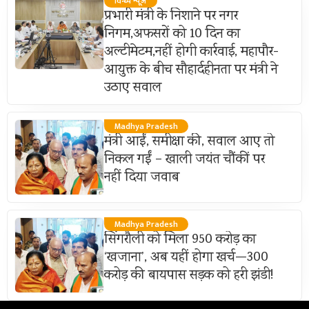
विन्ध्य न्यूज़
प्रभारी मंत्री के निशाने पर नगर
निगम,अफसरों को 10 दिन का
अल्टीमेटम,नहीं होगी कार्रवाई, महापौर-
आयुक्त के बीच सौहार्दहीनता पर मंत्री ने
उठाए सवाल
Madhya Pradesh
मंत्री आईं, समीक्षा की, सवाल आए तो
निकल गईं – खाली जयंत चौंकीं पर
नहीं दिया जवाब
Madhya Pradesh
सिंगरौली को मिला 950 करोड़ का
‘खजाना’, अब यहीं होगा खर्च—300
करोड़ की बायपास सड़क को हरी झंडी!