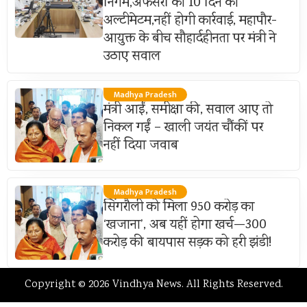
निगम,अफसरों को 10 दिन का
अल्टीमेटम,नहीं होगी कार्रवाई, महापौर-
आयुक्त के बीच सौहार्दहीनता पर मंत्री ने
उठाए सवाल
Madhya Pradesh
मंत्री आईं, समीक्षा की, सवाल आए तो
निकल गईं – खाली जयंत चौंकीं पर
नहीं दिया जवाब
Madhya Pradesh
सिंगरौली को मिला 950 करोड़ का
‘खजाना’, अब यहीं होगा खर्च—300
करोड़ की बायपास सड़क को हरी झंडी!
Copyright © 2026 Vindhya News. All Rights Reserved.