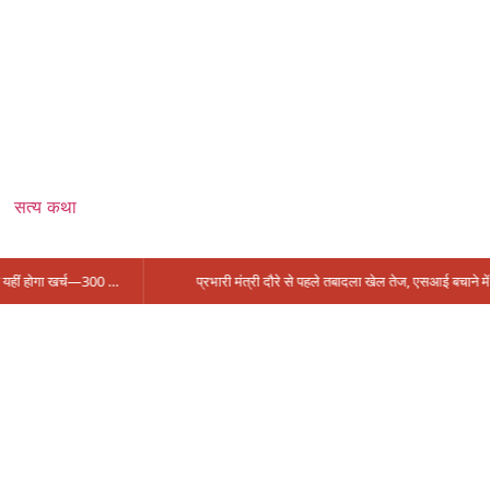
सत्य कथा
सिंगरौली को मिला 950 करोड़ का ‘खजाना’, अब यहीं होगा खर्च—300 करोड़ की बायपास सड़क को हरी झंडी!