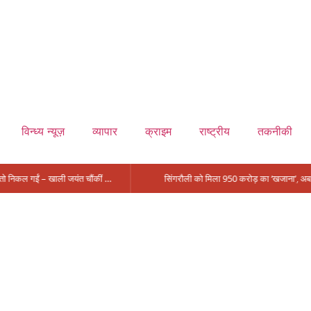
विन्ध्य न्यूज़
व्यापार
क्राइम
राष्ट्रीय
तकनीकी
मंत्री आईं, समीक्षा की, सवाल आए तो निकल गईं – खाली जयंत चौंकीं पर नहीं दिया जवाब