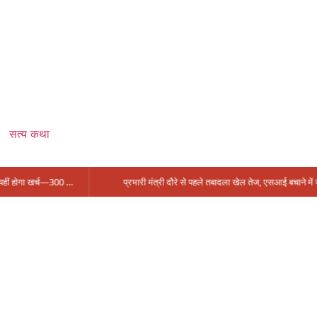
सत्य कथा
सिंगरौली को मिला 950 करोड़ का ‘खजाना’, अब यहीं होगा खर्च—300 करोड़ की बायपास सड़क को हरी झंडी!