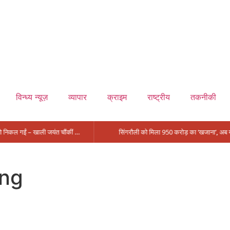
विन्ध्य न्यूज़
व्यापार
क्राइम
राष्ट्रीय
तकनीकी
मंत्री आईं, समीक्षा की, सवाल आए तो निकल गईं – खाली जयंत चौंकीं पर नहीं दिया जवाब
ing