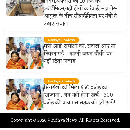
निगम,अफसरों को 10 दिन का
अल्टीमेटम,नहीं होगी कार्रवाई, महापौर-
आयुक्त के बीच सौहार्दहीनता पर मंत्री ने
उठाए सवाल
Madhya Pradesh
मंत्री आईं, समीक्षा की, सवाल आए तो
निकल गईं – खाली जयंत चौंकीं पर
नहीं दिया जवाब
Madhya Pradesh
सिंगरौली को मिला 950 करोड़ का
‘खजाना’, अब यहीं होगा खर्च—300
करोड़ की बायपास सड़क को हरी झंडी!
Copyright © 2026 Vindhya News. All Rights Reserved.