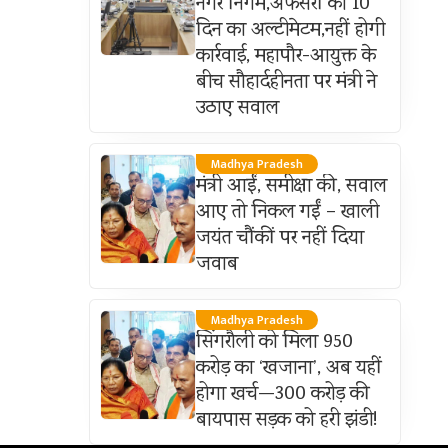
नगर निगम,अफसरों को 10
दिन का अल्टीमेटम,नहीं होगी
कार्रवाई, महापौर-आयुक्त के
बीच सौहार्दहीनता पर मंत्री ने
उठाए सवाल
Madhya Pradesh
मंत्री आईं, समीक्षा की, सवाल
आए तो निकल गईं – खाली
जयंत चौंकीं पर नहीं दिया
जवाब
Madhya Pradesh
सिंगरौली को मिला 950
करोड़ का ‘खजाना’, अब यहीं
होगा खर्च—300 करोड़ की
बायपास सड़क को हरी झंडी!