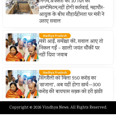
निगम,अफसरों को 10 दिन का
अल्टीमेटम,नहीं होगी कार्रवाई, महापौर-
आयुक्त के बीच सौहार्दहीनता पर मंत्री ने
उठाए सवाल
Madhya Pradesh
मंत्री आईं, समीक्षा की, सवाल आए तो
निकल गईं – खाली जयंत चौंकीं पर
नहीं दिया जवाब
Madhya Pradesh
सिंगरौली को मिला 950 करोड़ का
‘खजाना’, अब यहीं होगा खर्च—300
करोड़ की बायपास सड़क को हरी झंडी!
Copyright © 2026 Vindhya News. All Rights Reserved.