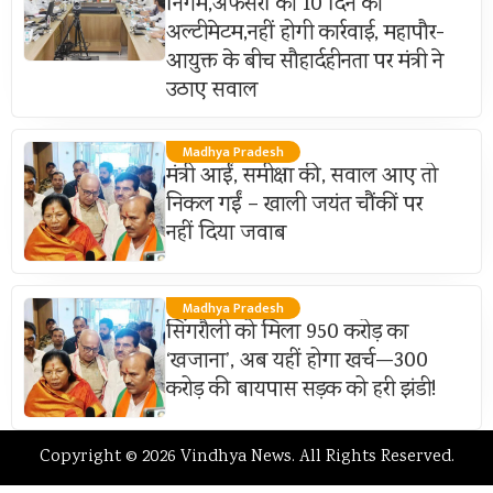
निगम,अफसरों को 10 दिन का
अल्टीमेटम,नहीं होगी कार्रवाई, महापौर-
आयुक्त के बीच सौहार्दहीनता पर मंत्री ने
उठाए सवाल
Madhya Pradesh
मंत्री आईं, समीक्षा की, सवाल आए तो
निकल गईं – खाली जयंत चौंकीं पर
नहीं दिया जवाब
Madhya Pradesh
सिंगरौली को मिला 950 करोड़ का
‘खजाना’, अब यहीं होगा खर्च—300
करोड़ की बायपास सड़क को हरी झंडी!
Copyright © 2026 Vindhya News. All Rights Reserved.