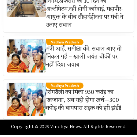
निगम,अफसरों को 10 दिन का
अल्टीमेटम,नहीं होगी कार्रवाई, महापौर-
आयुक्त के बीच सौहार्दहीनता पर मंत्री ने
उठाए सवाल
Madhya Pradesh
मंत्री आईं, समीक्षा की, सवाल आए तो
निकल गईं – खाली जयंत चौंकीं पर
नहीं दिया जवाब
Madhya Pradesh
सिंगरौली को मिला 950 करोड़ का
‘खजाना’, अब यहीं होगा खर्च—300
करोड़ की बायपास सड़क को हरी झंडी!
Copyright © 2026 Vindhya News. All Rights Reserved.