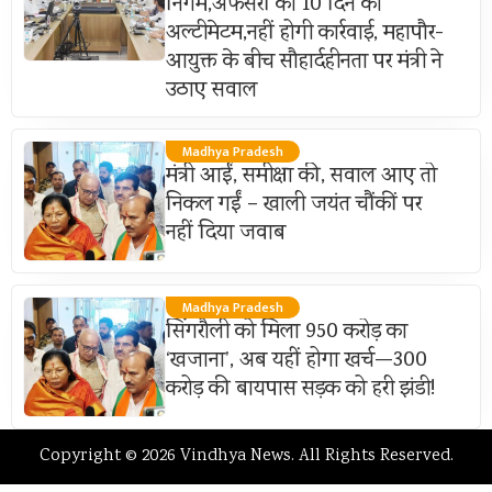
निगम,अफसरों को 10 दिन का
अल्टीमेटम,नहीं होगी कार्रवाई, महापौर-
आयुक्त के बीच सौहार्दहीनता पर मंत्री ने
उठाए सवाल
Madhya Pradesh
मंत्री आईं, समीक्षा की, सवाल आए तो
निकल गईं – खाली जयंत चौंकीं पर
नहीं दिया जवाब
Madhya Pradesh
सिंगरौली को मिला 950 करोड़ का
‘खजाना’, अब यहीं होगा खर्च—300
करोड़ की बायपास सड़क को हरी झंडी!
Copyright © 2026 Vindhya News. All Rights Reserved.