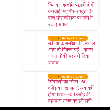
दिन का अल्टीमेटम,नहीं होगी
कार्रवाई, महापौर-आयुक्त के
बीच सौहार्दहीनता पर मंत्री ने
उठाए सवाल
Madhya Pradesh
मंत्री आईं, समीक्षा की, सवाल
आए तो निकल गईं – खाली
जयंत चौंकीं पर नहीं दिया
जवाब
Madhya Pradesh
सिंगरौली को मिला 950
करोड़ का ‘खजाना’, अब यहीं
होगा खर्च—300 करोड़ की
बायपास सड़क को हरी झंडी!