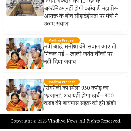
निगम,अफसरों को 10 दिन का
अल्टीमेटम,नहीं होगी कार्रवाई, महापौर-
आयुक्त के बीच सौहार्दहीनता पर मंत्री ने
उठाए सवाल
Madhya Pradesh
मंत्री आईं, समीक्षा की, सवाल आए तो
निकल गईं – खाली जयंत चौंकीं पर
नहीं दिया जवाब
Madhya Pradesh
सिंगरौली को मिला 950 करोड़ का
‘खजाना’, अब यहीं होगा खर्च—300
करोड़ की बायपास सड़क को हरी झंडी!
Copyright © 2026 Vindhya News. All Rights Reserved.