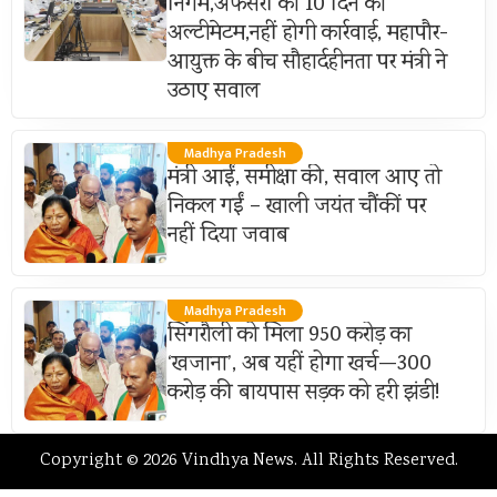
निगम,अफसरों को 10 दिन का
अल्टीमेटम,नहीं होगी कार्रवाई, महापौर-
आयुक्त के बीच सौहार्दहीनता पर मंत्री ने
उठाए सवाल
Madhya Pradesh
मंत्री आईं, समीक्षा की, सवाल आए तो
निकल गईं – खाली जयंत चौंकीं पर
नहीं दिया जवाब
Madhya Pradesh
सिंगरौली को मिला 950 करोड़ का
‘खजाना’, अब यहीं होगा खर्च—300
करोड़ की बायपास सड़क को हरी झंडी!
Copyright © 2026 Vindhya News. All Rights Reserved.