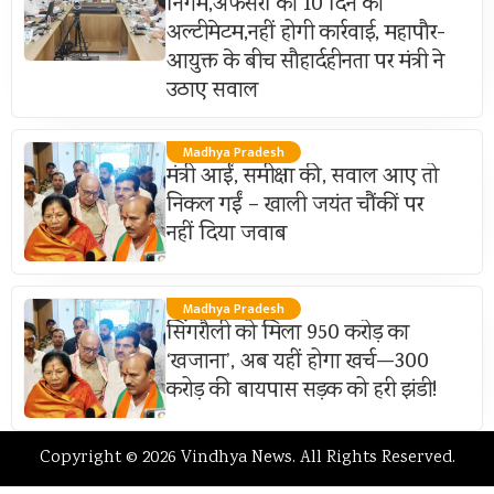
निगम,अफसरों को 10 दिन का
अल्टीमेटम,नहीं होगी कार्रवाई, महापौर-
आयुक्त के बीच सौहार्दहीनता पर मंत्री ने
उठाए सवाल
Madhya Pradesh
मंत्री आईं, समीक्षा की, सवाल आए तो
निकल गईं – खाली जयंत चौंकीं पर
नहीं दिया जवाब
Madhya Pradesh
सिंगरौली को मिला 950 करोड़ का
‘खजाना’, अब यहीं होगा खर्च—300
करोड़ की बायपास सड़क को हरी झंडी!
Copyright © 2026 Vindhya News. All Rights Reserved.