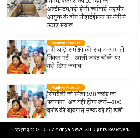
निगम,अफसरों को 10 दिन का
अल्टीमेटम,नहीं होगी कार्रवाई, महापौर-
आयुक्त के बीच सौहार्दहीनता पर मंत्री ने
उठाए सवाल
Madhya Pradesh
मंत्री आईं, समीक्षा की, सवाल आए तो
निकल गईं – खाली जयंत चौंकीं पर
नहीं दिया जवाब
Madhya Pradesh
सिंगरौली को मिला 950 करोड़ का
‘खजाना’, अब यहीं होगा खर्च—300
करोड़ की बायपास सड़क को हरी झंडी!
Copyright © 2026 Vindhya News. All Rights Reserved.