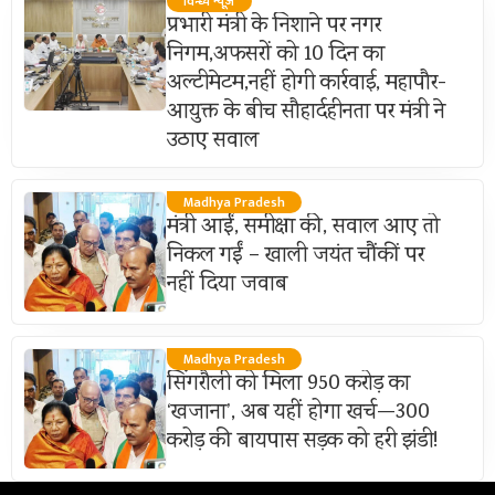
विन्ध्य न्यूज़
प्रभारी मंत्री के निशाने पर नगर
निगम,अफसरों को 10 दिन का
अल्टीमेटम,नहीं होगी कार्रवाई, महापौर-
आयुक्त के बीच सौहार्दहीनता पर मंत्री ने
उठाए सवाल
Madhya Pradesh
मंत्री आईं, समीक्षा की, सवाल आए तो
निकल गईं – खाली जयंत चौंकीं पर
नहीं दिया जवाब
Madhya Pradesh
सिंगरौली को मिला 950 करोड़ का
‘खजाना’, अब यहीं होगा खर्च—300
करोड़ की बायपास सड़क को हरी झंडी!