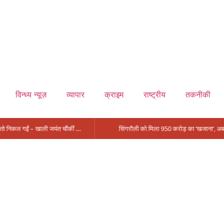
विन्ध्य न्यूज़
व्यापार
क्राइम
राष्ट्रीय
तकनीकी
मंत्री आईं, समीक्षा की, सवाल आए तो निकल गईं – खाली जयंत चौंकीं पर नहीं दिया जवाब