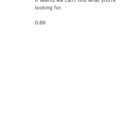
It seems we can’t find what you’re
looking for.