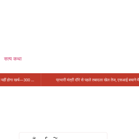
सत्य कथा
सिंगरौली को मिला 950 करोड़ का ‘खजाना’, अब यहीं होगा खर्च—300 करोड़ की बायपास सड़क को हरी झंडी!