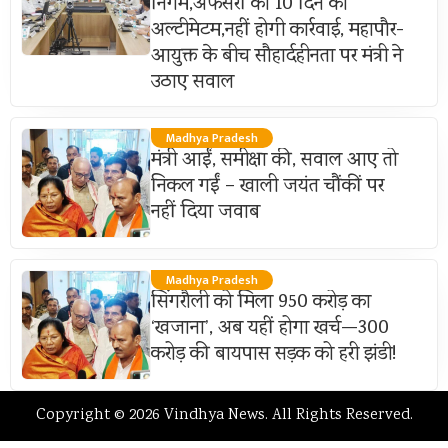
निगम,अफसरों को 10 दिन का
अल्टीमेटम,नहीं होगी कार्रवाई, महापौर-
आयुक्त के बीच सौहार्दहीनता पर मंत्री ने
उठाए सवाल
Madhya Pradesh
मंत्री आईं, समीक्षा की, सवाल आए तो
निकल गईं – खाली जयंत चौंकीं पर
नहीं दिया जवाब
Madhya Pradesh
सिंगरौली को मिला 950 करोड़ का
‘खजाना’, अब यहीं होगा खर्च—300
करोड़ की बायपास सड़क को हरी झंडी!
Copyright © 2026 Vindhya News. All Rights Reserved.