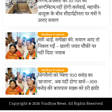
निगम,अफसरों को 10 दिन का
अल्टीमेटम,नहीं होगी कार्रवाई, महापौर-
आयुक्त के बीच सौहार्दहीनता पर मंत्री ने
उठाए सवाल
Madhya Pradesh
मंत्री आईं, समीक्षा की, सवाल आए तो
निकल गईं – खाली जयंत चौंकीं पर
नहीं दिया जवाब
Madhya Pradesh
सिंगरौली को मिला 950 करोड़ का
‘खजाना’, अब यहीं होगा खर्च—300
करोड़ की बायपास सड़क को हरी झंडी!
Copyright © 2026 Vindhya News. All Rights Reserved.